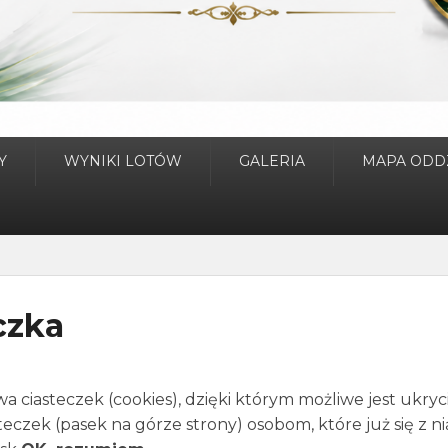
Y
WYNIKI LOTÓW
GALERIA
MAPA ODD
czka
a ciasteczek (cookies), dzięki którym możliwe jest ukryci
eczek (pasek na górze strony) osobom, które już się z ni