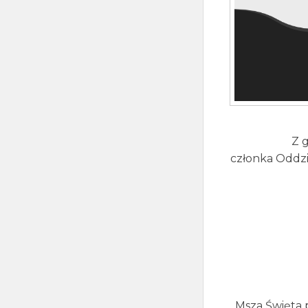
Z 
członka Oddzi
Msza Święta 