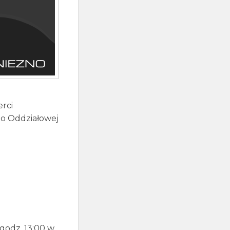
rci
go Oddziałowej
godz. 13:00 w