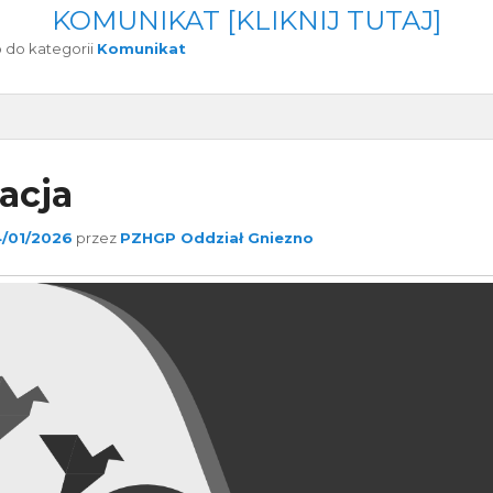
KOMUNIKAT [KLIKNIJ TUTAJ]
do kategorii
Komunikat
acja
4/01/2026
przez
PZHGP Oddział Gniezno