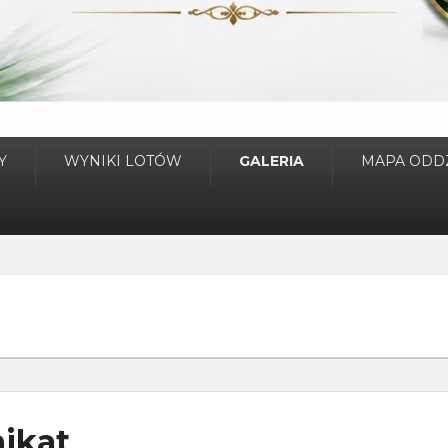
Y
WYNIKI LOTÓW
GALERIA
MAPA ODD
ikat