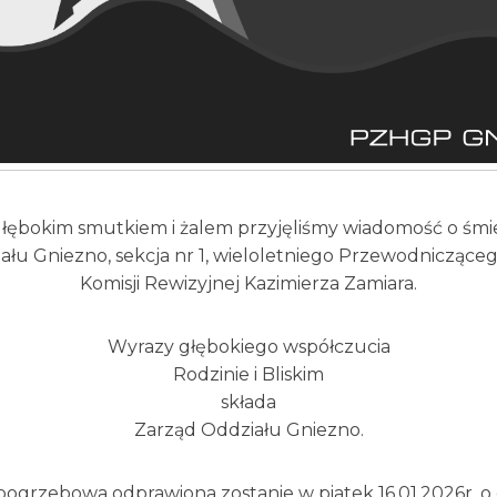
głębokim smutkiem i żalem przyjęliśmy wiadomość o śmie
ału Gniezno, sekcja nr 1, wieloletniego Przewodniczące
Komisji Rewizyjnej Kazimierza Zamiara.
Wyrazy głębokiego współczucia
Rodzinie i Bliskim
składa
Zarząd Oddziału Gniezno.
pogrzebowa odprawiona zostanie w piatek 16.01.2026r. o 