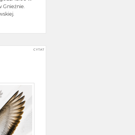
w Gnieźnie.
skiej.
CYTAT