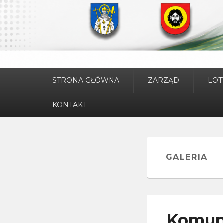
Menu
STRONA GŁÓWNA
ZARZĄD
LOT
główne
KONTAKT
GALERIA
Komun