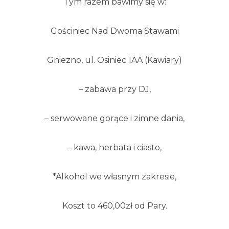
Tym razem bawimy się w:
Gościniec Nad Dwoma Stawami
Gniezno, ul. Osiniec 1AA (Kawiary)
– zabawa przy DJ,
– serwowane gorące i zimne dania,
– kawa, herbata i ciasto,
*Alkohol we własnym zakresie,
Koszt to 460,00zł od Pary.