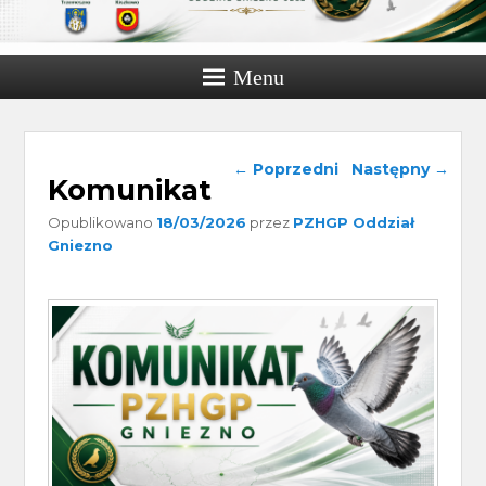
Menu
Nawigacja wpisu
←
Poprzedni
Następny
→
Komunikat
Opublikowano
18/03/2026
przez
PZHGP Oddział
Gniezno