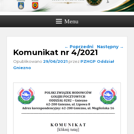
Menu
Nawigacja wpisu
←
Poprzedni
Następny
→
Komunikat nr 4/2021
Opublikowano
29/06/2021
przez
PZHGP Oddział
Gniezno