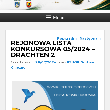
Menu
Nawigacja wpisu
←
Poprzedni
Następny
→
REJONOWA LISTA
KONKURSOWA 05/2024 –
DRACHTEN 2
Opublikowano
26/07/2024
przez
PZHGP Oddział
Gniezno