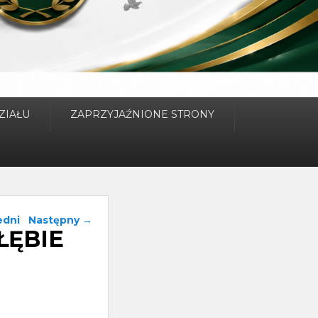
ZIAŁU
ZAPRZYJAŹNIONE STRONY
ja wpisu
edni
Następny
→
ŁĘBIE