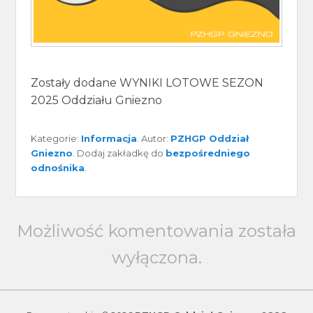
Zostały dodane WYNIKI LOTOWE SEZON
2025 Oddziału Gniezno
Kategorie:
Informacja
. Autor:
PZHGP Oddział
Gniezno
. Dodaj zakładkę do
bezpośredniego
odnośnika
.
Możliwość komentowania została
wyłączona.