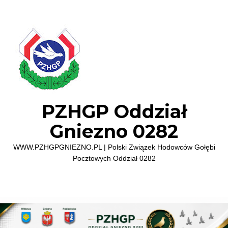
PZHGP Oddział
Gniezno 0282
WWW.PZHGPGNIEZNO.PL | Polski Związek Hodowców Gołębi
Pocztowych Oddział 0282